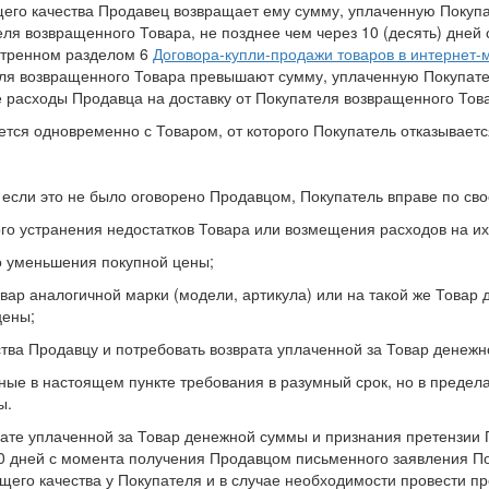
щего качества Продавец возвращает ему сумму, уплаченную Покуп
еля возвращенного Товара, не позднее чем через 10 (десять) дне
отренном разделом 6
Договора-купли-продажи товаров в интернет-
еля возвращенного Товара превышают сумму, уплаченную Покупат
 расходы Продавца на доставку от Покупателя возвращенного Тов
тся одновременно с Товаром, от которого Покупатель отказываетс
 если это не было оговорено Продавцом, Покупатель вправе по св
ого устранения недостатков Товара или возмещения расходов на и
о уменьшения покупной цены;
вар аналогичной марки (модели, артикула) или на такой же Товар д
цены;
ства Продавцу и потребовать возврата уплаченной за Товар денеж
ые в настоящем пункте требования в разумный срок, но в пределах
ы.
рате уплаченной за Товар денежной суммы и признания претензии
10 дней с момента получения Продавцом письменного заявления П
его качества у Покупателя и в случае необходимости провести пр