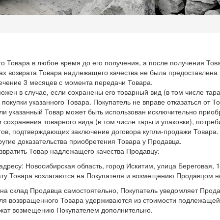
го Товара в любое время до его получения, а после получения Товар
ах возврата Товара надлежащего качества не была предоставлена
течение 3 месяцев с момента передачи Товара.
жен в случае, если сохранены его товарный вид (в том числе тара 
покупки указанного Товара. Покупатель не вправе отказаться от 
ли указанный Товар может быть использован исключительно прио
сохранения товарного вида (в том числе тары и упаковки), потреб
нтов, подтверждающих заключение договора купли-продажи Товара. 
ругие доказательства приобретения Товара у Продавца.
озвратить Товар надлежащего качества Продавцу:
адресу: Новосибирская область, город Искитим, улица Береговая, 1
рату Товара возлагаются на Покупателя и возмещению Продавцом н
р на склад Продавца самостоятельно, Покупатель уведомляет Прод
еля возвращенного Товара удерживаются из стоимости подлежащей
ежат возмещению Покупателем дополнительно.